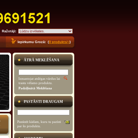
Ražotāji:
Iepirkumu Grozā: (
0 produkts/-i
)
ĀTRĀ MEKLĒŠANA
Izmantojat atslēgas vārdus lai
trastu vēlamo produktu.
Padziļinātā Meklēšana
PASTĀSTI DRAUGAM
4
Pastāstīt kādam, kuru tu pazīsti
6
par šo produktu.