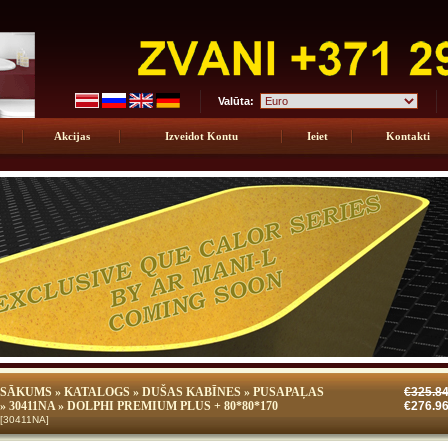
Valūta:
Akcijas
Izveidot Kontu
Ieiet
Kontakti
SĀKUMS
»
KATALOGS
»
DUŠAS KABĪNES
»
PUSAPAĻAS
€325.8
»
30411NA
» DOLPHI PREMIUM PLUS + 80*80*170
€276.9
[30411NA]