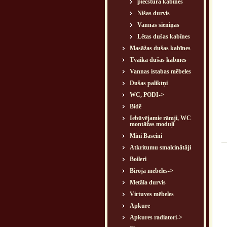
piecstūra kabīnes
Nišas durvis
Vannas sieniņas
Lētas dušas kabīnes
Masāžas dušas kabīnes
Tvaika dušas kabīnes
Vannas istabas mēbeles
Dušas paliktņi
WC, PODI->
Bidē
Iebūvējamie rāmji, WC
montāžas moduļi
Mini Baseini
Atkritumu smalcinātāji
Boileri
Biroja mēbeles->
Metāla durvis
Virtuves mēbeles
Apkure
Apkures radiatori->