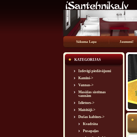
Sākuma Lapa
Jaunumi!
KATEGORIJAS
Izdevīgi piedāvājumi
Kamīni->
Vannas->
Masāžas sistēmas
vannām
Izlietnes->
Maisītāji->
Dušas kabīnes
->
Kvadrāta
Pusapaļas