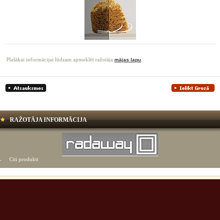
Plašākai informācijai lūdzam apmeklēt ražotāja
.
mājas lapu
RAŽOTĀJA INFORMĀCIJA
Citi produkti
-