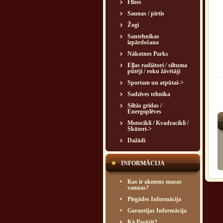
Flīzes
Saunas / pirtis
Žogi
Santehnikas
izpārdošana
Nākotnes Parks
Eļļas radiātori / siltuma
pūtēji / roku žāvētāji
Sportam un atpūtai->
Sadzīves tehnika
Siltās grīdas /
Energoplēves
Motocikli / Kvadracikli /
Skūteri->
Dažādi
INFORMĀCIJA
Kas ir akmens masas
vannas?
Piegādes Informācija
Garantijas Informācija
Kā Pasūtīt?