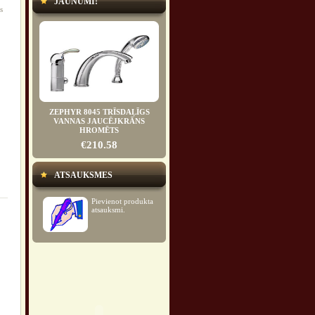
JAUNUMI!
s
ZEPHYR 8045 TRĪSDAĻĪGS
VANNAS JAUCĒJKRĀNS
HROMĒTS
€210.58
ATSAUKSMES
Pievienot produkta
atsauksmi.