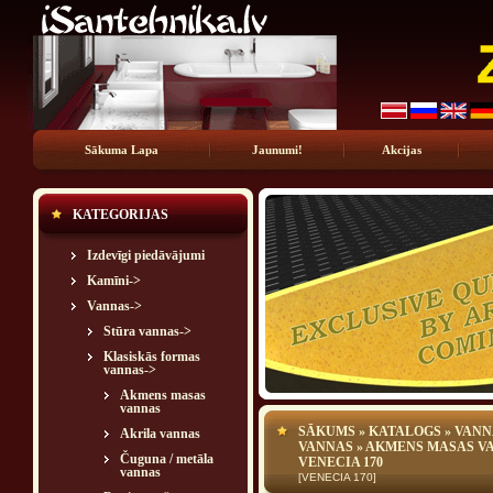
Sākuma Lapa
Jaunumi!
Akcijas
KATEGORIJAS
Izdevīgi piedāvājumi
Kamīni->
Vannas
->
Stūra vannas->
Klasiskās formas
vannas
->
Akmens masas
vannas
SĀKUMS
»
KATALOGS
»
VANN
Akrila vannas
VANNAS
»
AKMENS MASAS V
Čuguna / metāla
VENECIA 170
vannas
[VENECIA 170]