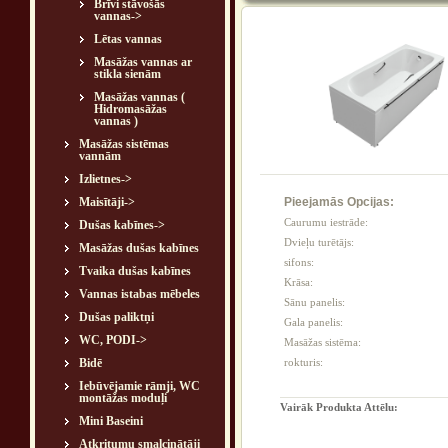
Brīvi stāvošās
vannas->
Lētas vannas
Masāžas vannas ar
stikla sienām
Masāžas vannas (
Hidromasāžas
vannas )
Masāžas sistēmas
vannām
Izlietnes->
Maisītāji->
Pieejamās Opcijas:
Caurumu iestrāde:
Dušas kabīnes->
Dvieļu turētājs:
Masāžas dušas kabīnes
sifons:
Tvaika dušas kabīnes
Krāsa:
Vannas istabas mēbeles
Sānu panelis:
Dušas paliktņi
Gala panelis:
WC, PODI->
Masāžas sistēma:
Bidē
rokturis:
Iebūvējamie rāmji, WC
montāžas moduļi
Vairāk Produkta Attēlu:
Mini Baseini
Atkritumu smalcinātāji