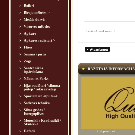
Boileri
Biroja mēbeles->
Metāla durvis
Virtuves mēbeles
Esošās Atsauksmes: 1
Apkure
Apkures radiatori->
Flīzes
Saunas / pirtis
Žogi
Santehnikas
RAŽOTĀJA INFORMĀCIJA
izpārdošana
Nākotnes Parks
Eļļas radiātori / siltuma
pūtēji / roku žāvētāji
Sportam un atpūtai->
Sadzīves tehnika
Siltās grīdas /
Energoplēves
Motocikli / Kvadracikli /
Skūteri->
Dažādi
Citi produkti
-