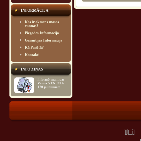
INFORMĀCIJA
Kas ir akmens masas
vannas?
Piegādes Informācija
Garantijas Informācija
Kā Pasūtīt?
Kontakti
INFO ZIŅAS
Informēt mani par
Vanna VENECIA
170
jaunumiem.