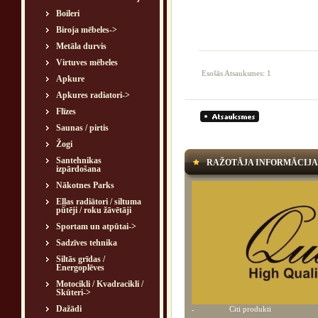
Boileri
Biroja mēbeles->
Metāla durvis
Virtuves mēbeles
Esošās Atsauksmes: 1
Apkure
Apkures radiatori->
Flīzes
Saunas / pirtis
Žogi
Santehnikas
RAŽOTĀJA INFORMĀCIJA
izpārdošana
Nākotnes Parks
Eļļas radiātori / siltuma
pūtēji / roku žāvētāji
Sportam un atpūtai->
Sadzīves tehnika
Siltās grīdas /
Energoplēves
Motocikli / Kvadracikli /
Skūteri->
Dažādi
Citi produkti
-