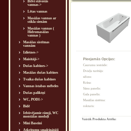
Brīvi stāvošās
vannas->
Lētas vannas
Masāžas vannas ar
stikla sienām
Masāžas vannas (
Hidromasāžas
vannas )
Masāžas sistēmas
vannām
Izlietnes->
Maisītāji->
Pieejamās Opcijas:
Caurumu iestrāde:
Dušas kabīnes->
Dvieļu turētājs:
Masāžas dušas kabīnes
sifons:
Tvaika dušas kabīnes
Krāsa:
Vannas istabas mēbeles
Sānu panelis:
Dušas paliktņi
Gala panelis:
WC, PODI->
Masāžas sistēma:
Bidē
rokturis:
Iebūvējamie rāmji, WC
montāžas moduļi
Vairāk Produkta Attēlu:
Mini Baseini
Atkritumu smalcinātāji