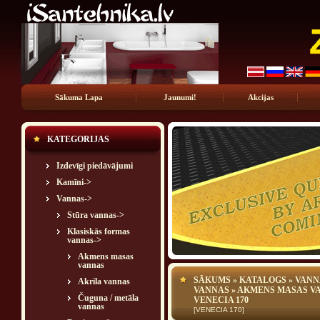
Sākuma Lapa
Jaunumi!
Akcijas
KATEGORIJAS
Izdevīgi piedāvājumi
Kamīni->
Vannas
->
Stūra vannas->
Klasiskās formas
vannas
->
Akmens masas
vannas
SĀKUMS
»
KATALOGS
»
VANN
Akrila vannas
VANNAS
»
AKMENS MASAS V
Čuguna / metāla
VENECIA 170
vannas
[VENECIA 170]