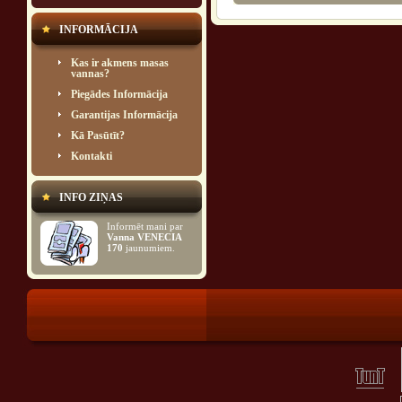
INFORMĀCIJA
Kas ir akmens masas
vannas?
Piegādes Informācija
Garantijas Informācija
Kā Pasūtīt?
Kontakti
INFO ZIŅAS
Informēt mani par
Vanna VENECIA
170
jaunumiem.