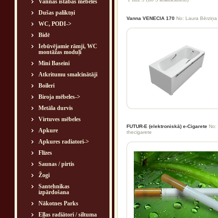
Vannas istabas mēbeles
Dušas paliktņi
Vanna VENECIA 170
No: Laura Bērziņa
WC, PODI->
Bidē
Iebūvējamie rāmji, WC
montāžas moduļi
Mini Baseini
Atkritumu smalcinātāji
Boileri
Biroja mēbeles->
Metāla durvis
Virtuves mēbeles
FUTUR-E (elektroniskā) e-Cigarete
No: 
Apkure
thecigarete
Apkures radiatori->
Flīzes
Saunas / pirtis
Žogi
Santehnikas
izpārdošana
Nākotnes Parks
Eļļas radiātori / siltuma