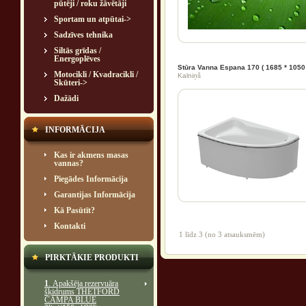
pūtēji / roku žāvētāji
Sportam un atpūtai->
Sadzīves tehnika
Siltās grīdas /
Energoplēves
Stūra Vanna Espana 170 ( 1685 * 1050 
Motocikli / Kvadracikli /
Kalniņš
Skūteri->
Dažādi
INFORMĀCIJA
Kas ir akmens masas
vannas?
Piegādes Informācija
Garantijas Informācija
Kā Pasūtīt?
Kontakti
1
līdz
3
(no
3
atsauksmēm)
PIRKTĀKIE PRODUKTI
1
. Apakšēja rezervuāra
šķidrums THETFORD
CAMPA BLUE