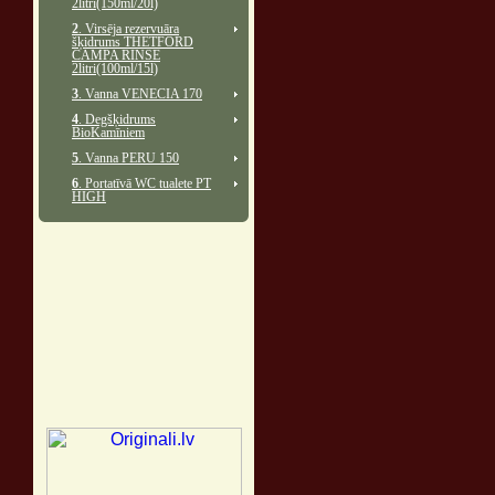
2litri(150ml/20l)
2
. Virsēja rezervuāra
šķidrums THETFORD
CAMPA RINSE
2litri(100ml/15l)
3
. Vanna VENECIA 170
4
. Degšķidrums
BioKamīniem
5
. Vanna PERU 150
6
. Portatīvā WC tualete PT
HIGH