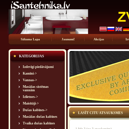
Sākuma Lapa
Jaunumi!
Akcijas
Iz
KATEGORIJAS
Izdevīgi piedāvājumi
Kamīni->
Vannas->
Masāžas sistēmas
vannām
Izlietnes->
Maisītāji->
Dušas kabīnes->
LASĪT CITU ATSAUKSMES
Masāžas dušas kabīnes
Tvaika dušas kabīnes
1
līdz
3
(no
3
atsauksmēm)