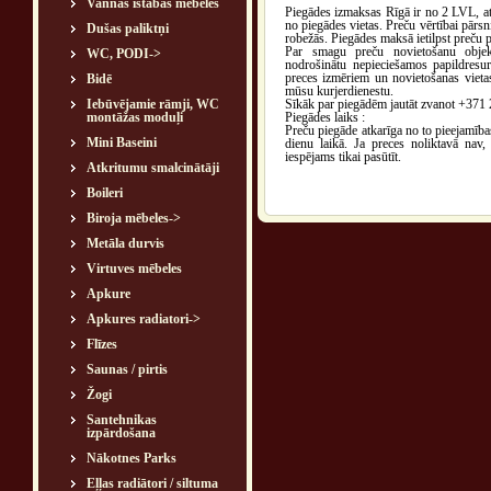
Vannas istabas mēbeles
Piegādes izmaksas Rīgā ir no 2 LVL, at
no piegādes vietas. Preču vērtībai pārsn
Dušas paliktņi
robežās. Piegādes maksā ietilpst preču 
Par smagu preču novietošanu objekt
WC, PODI->
nodrošinātu nepieciešamos papildresu
preces izmēriem un novietošanas vieta
Bidē
mūsu kurjerdienestu.
Iebūvējamie rāmji, WC
Sīkāk par piegādēm jautāt zvanot +371
montāžas moduļi
Piegādes laiks :
Preču piegāde atkarīga no to pieejamības
Mini Baseini
dienu laikā. Ja preces noliktavā nav,
iespējams tikai pasūtīt.
Atkritumu smalcinātāji
Boileri
Biroja mēbeles->
Metāla durvis
Virtuves mēbeles
Apkure
Apkures radiatori->
Flīzes
Saunas / pirtis
Žogi
Santehnikas
izpārdošana
Nākotnes Parks
Eļļas radiātori / siltuma