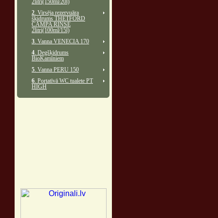
2litri(150ml/20l)
2
. Virsēja rezervuāra
šķidrums THETFORD
CAMPA RINSE
2litri(100ml/15l)
3
. Vanna VENECIA 170
4
. Degšķidrums
BioKamīniem
5
. Vanna PERU 150
6
. Portatīvā WC tualete PT
HIGH