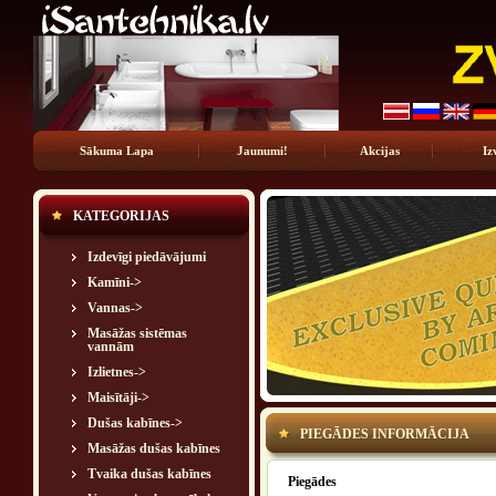
Sākuma Lapa
Jaunumi!
Akcijas
Iz
KATEGORIJAS
Izdevīgi piedāvājumi
Kamīni->
Vannas->
Masāžas sistēmas
vannām
Izlietnes->
Maisītāji->
Dušas kabīnes->
PIEGĀDES INFORMĀCIJA
Masāžas dušas kabīnes
Tvaika dušas kabīnes
Piegādes