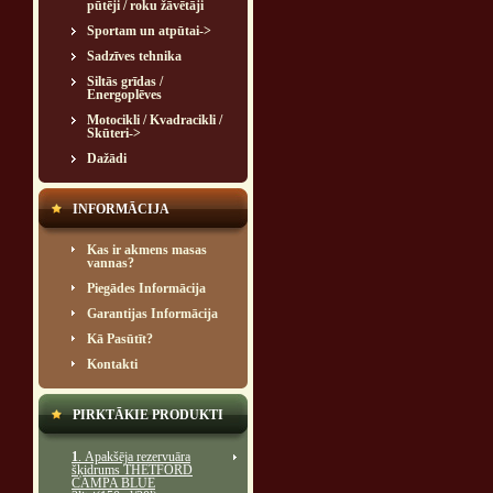
pūtēji / roku žāvētāji
Sportam un atpūtai->
Sadzīves tehnika
Siltās grīdas /
Energoplēves
Motocikli / Kvadracikli /
Skūteri->
Dažādi
INFORMĀCIJA
Kas ir akmens masas
vannas?
Piegādes Informācija
Garantijas Informācija
Kā Pasūtīt?
Kontakti
PIRKTĀKIE PRODUKTI
1
. Apakšēja rezervuāra
šķidrums THETFORD
CAMPA BLUE