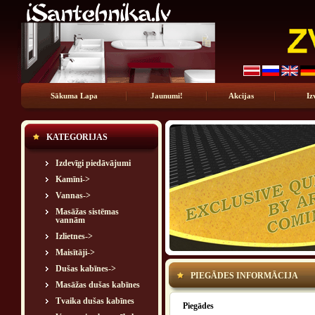
Sākuma Lapa
Jaunumi!
Akcijas
Iz
KATEGORIJAS
Izdevīgi piedāvājumi
Kamīni->
Vannas->
Masāžas sistēmas
vannām
Izlietnes->
Maisītāji->
Dušas kabīnes->
PIEGĀDES INFORMĀCIJA
Masāžas dušas kabīnes
Tvaika dušas kabīnes
Piegādes