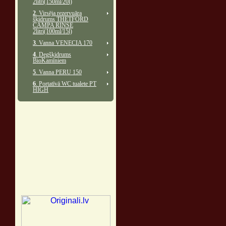
2litri(150ml/20l)
2
. Virsēja rezervuāra
šķidrums THETFORD
CAMPA RINSE
2litri(100ml/15l)
3
. Vanna VENECIA 170
4
. Degšķidrums
BioKamīniem
5
. Vanna PERU 150
6
. Portatīvā WC tualete PT
HIGH