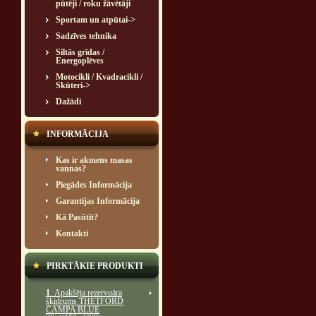
pūtēji / roku žāvētāji
Sportam un atpūtai->
Sadzīves tehnika
Siltās grīdas /
Energoplēves
Motocikli / Kvadracikli /
Skūteri->
Dažādi
INFORMĀCIJA
Kas ir akmens masas
vannas?
Piegādes Informācija
Garantijas Informācija
Kā Pasūtīt?
Kontakti
PIRKTĀKIE PRODUKTI
1
. Apakšēja rezervuāra
šķidrums THETFORD
CAMPA BLUE