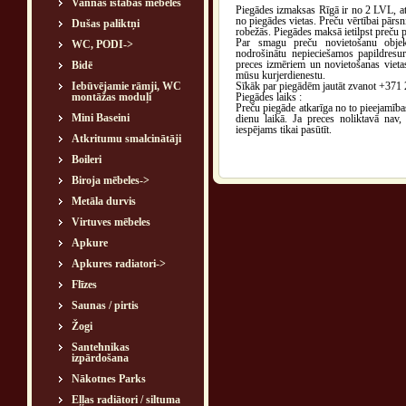
Vannas istabas mēbeles
Piegādes izmaksas Rīgā ir no 2 LVL, at
no piegādes vietas. Preču vērtībai pārsn
Dušas paliktņi
robežās. Piegādes maksā ietilpst preču 
Par smagu preču novietošanu objekt
WC, PODI->
nodrošinātu nepieciešamos papildresu
preces izmēriem un novietošanas vieta
Bidē
mūsu kurjerdienestu.
Iebūvējamie rāmji, WC
Sīkāk par piegādēm jautāt zvanot +371
montāžas moduļi
Piegādes laiks :
Preču piegāde atkarīga no to pieejamības
Mini Baseini
dienu laikā. Ja preces noliktavā nav,
iespējams tikai pasūtīt.
Atkritumu smalcinātāji
Boileri
Biroja mēbeles->
Metāla durvis
Virtuves mēbeles
Apkure
Apkures radiatori->
Flīzes
Saunas / pirtis
Žogi
Santehnikas
izpārdošana
Nākotnes Parks
Eļļas radiātori / siltuma