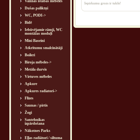
Vannas istabas mēbeles
Iepirkumu grozs ir tukšs!
Dušas paliktņi
WC, PODI->
Bidē
Iebūvējamie rāmji, WC
montāžas moduļi
Mini Baseini
Atkritumu smalcinātāji
Boileri
Biroja mēbeles->
Metāla durvis
Virtuves mēbeles
Apkure
Apkures radiatori->
Flīzes
Saunas / pirtis
Žogi
Santehnikas
izpārdošana
Nākotnes Parks
Eļļas radiātori / siltuma