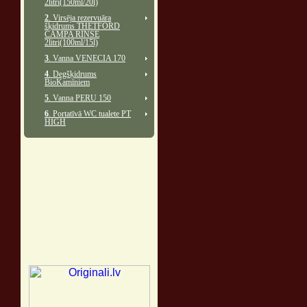
2litri(150ml/20l)
2
. Virsēja rezervuāra
šķidrums THETFORD
CAMPA RINSE
2litri(100ml/15l)
3
. Vanna VENECIA 170
4
. Degšķidrums
BioKamīniem
5
. Vanna PERU 150
6
. Portatīvā WC tualete PT
HIGH