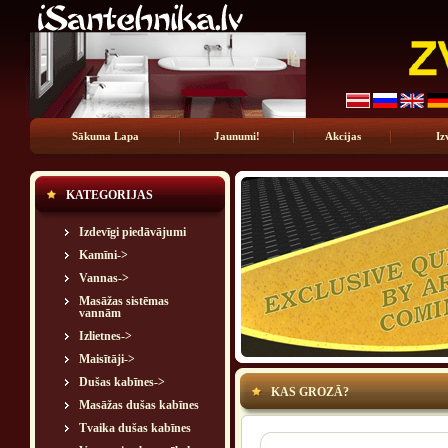
Sākuma Lapa
Jaunumi!
Akcijas
Iz
KATEGORIJAS
Izdevīgi piedāvājumi
Kamīni->
Vannas->
Masāžas sistēmas
vannām
Izlietnes->
Maisītāji->
Dušas kabīnes->
KAS GROZĀ?
Masāžas dušas kabīnes
Tvaika dušas kabīnes