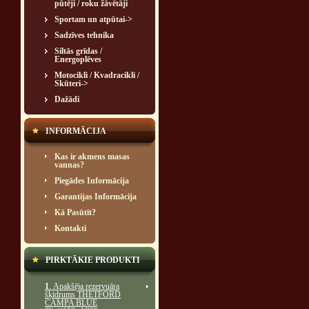
pūtēji / roku žāvētāji
Sportam un atpūtai->
Sadzīves tehnika
Siltās grīdas /
Energoplēves
Motocikli / Kvadracikli /
Skūteri->
Dažādi
INFORMĀCIJA
Kas ir akmens masas
vannas?
Piegādes Informācija
Garantijas Informācija
Kā Pasūtīt?
Kontakti
PIRKTĀKIE PRODUKTI
1
. Apakšēja rezervuāra
šķidrums THETFORD
CAMPA BLUE