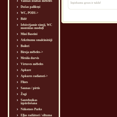
Vannas istabas mēbeles
Iepirkumu grozs ir tukšs!
Dušas paliktņi
WC, PODI->
Bidē
Iebūvējamie rāmji, WC
montāžas moduļi
Mini Baseini
Atkritumu smalcinātāji
Boileri
Biroja mēbeles->
Metāla durvis
Virtuves mēbeles
Apkure
Apkures radiatori->
Flīzes
Saunas / pirtis
Žogi
Santehnikas
izpārdošana
Nākotnes Parks
Eļļas radiātori / siltuma