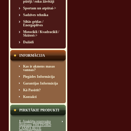
pūtēji / roku žāvētāji
Sportam un atpūtai->
Sadzīves tehnika
Siltās grīdas /
Energoplēves
Motocikli / Kvadracikli /
Skūteri->
Dažādi
INFORMĀCIJA
Kas ir akmens masas
vannas?
Piegādes Informācija
Garantijas Informācija
Kā Pasūtīt?
Kontakti
PIRKTĀKIE PRODUKTI
1
. Apakšēja rezervuāra
šķidrums THETFORD
CAMPA BLUE