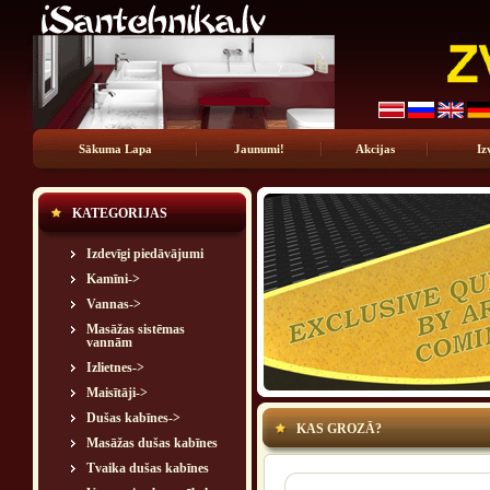
Sākuma Lapa
Jaunumi!
Akcijas
Iz
KATEGORIJAS
Izdevīgi piedāvājumi
Kamīni->
Vannas->
Masāžas sistēmas
vannām
Izlietnes->
Maisītāji->
Dušas kabīnes->
KAS GROZĀ?
Masāžas dušas kabīnes
Tvaika dušas kabīnes