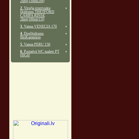
2litri(150ml/20l)
2
. Virsēja rezervuāra
šķidrums THETFORD
CAMPA RINSE
2litri(100ml/15l)
3
. Vanna VENECIA 170
4
. Degšķidrums
BioKamīniem
5
. Vanna PERU 150
6
. Portatīvā WC tualete PT
HIGH