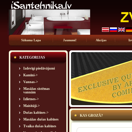
Sākuma Lapa
Jaunumi!
Akcijas
Iz
KATEGORIJAS
Izdevīgi piedāvājumi
Kamīni->
Vannas->
Masāžas sistēmas
vannām
Izlietnes->
Maisītāji->
Dušas kabīnes->
KAS GROZĀ?
Masāžas dušas kabīnes
Tvaika dušas kabīnes