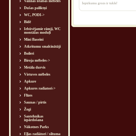
Vannas istabas mēbeles
Iepirkumu grozs ir tukšs!
Dušas paliktņi
WC, PODI->
Bidē
Iebūvējamie rāmji, WC
montāžas moduļi
Mini Baseini
Atkritumu smalcinātāji
Boileri
Biroja mēbeles->
Metāla durvis
Virtuves mēbeles
Apkure
Apkures radiatori->
Flīzes
Saunas / pirtis
Žogi
Santehnikas
izpārdošana
Nākotnes Parks
Eļļas radiātori / siltuma