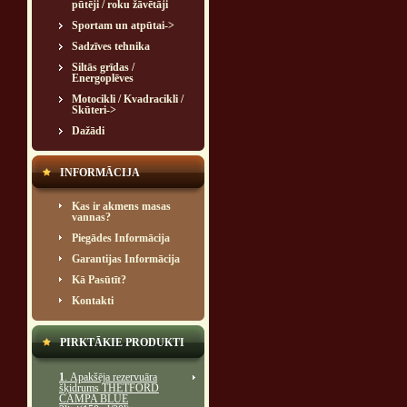
pūtēji / roku žāvētāji
Sportam un atpūtai->
Sadzīves tehnika
Siltās grīdas /
Energoplēves
Motocikli / Kvadracikli /
Skūteri->
Dažādi
INFORMĀCIJA
Kas ir akmens masas
vannas?
Piegādes Informācija
Garantijas Informācija
Kā Pasūtīt?
Kontakti
PIRKTĀKIE PRODUKTI
1
. Apakšēja rezervuāra
šķidrums THETFORD
CAMPA BLUE