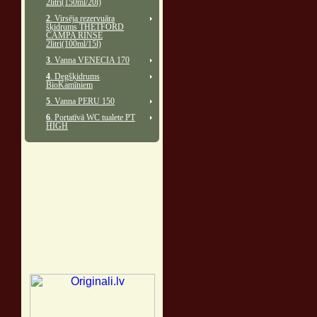
2litri(150ml/20l)
2
. Virsēja rezervuāra
šķidrums THETFORD
CAMPA RINSE
2litri(100ml/15l)
3
. Vanna VENECIA 170
4
. Degšķidrums
BioKamīniem
5
. Vanna PERU 150
6
. Portatīvā WC tualete PT
HIGH