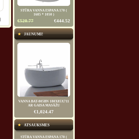
STŪRA VANNA ESPANA 170 (
1685 * 1050 )
€520.77
€444.52
JAUNUMI!
VANNA BAT-805BN 180X85X711
AR GAISA MASĀŽU
€1,024.47
ATSAUKSMES
STŪRA VANNA ESPANA 170 (