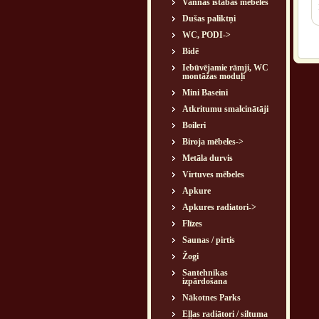
Vannas istabas mēbeles
Dušas paliktņi
WC, PODI->
Bidē
Iebūvējamie rāmji, WC
montāžas moduļi
Mini Baseini
Atkritumu smalcinātāji
Boileri
Biroja mēbeles->
Metāla durvis
Virtuves mēbeles
Apkure
Apkures radiatori->
Flīzes
Saunas / pirtis
Žogi
Santehnikas
izpārdošana
Nākotnes Parks
Eļļas radiātori / siltuma