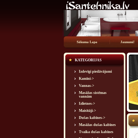
Sākuma Lapa
Jaunumi!
KATEGORIJAS
Izdevīgi piedāvājumi
Kamīni->
Vannas->
Masāžas sistēmas
vannām
Izlietnes->
Maisītāji->
Dušas kabīnes->
Masāžas dušas kabīnes
Tvaika dušas kabīnes