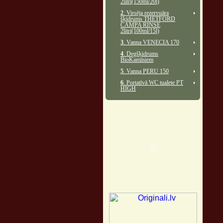
2litri(150ml/20l)
2
. Virsēja rezervuāra
šķidrums THETFORD
CAMPA RINSE
2litri(100ml/15l)
3
. Vanna VENECIA 170
4
. Degšķidrums
BioKamīniem
5
. Vanna PERU 150
6
. Portatīvā WC tualete PT
HIGH