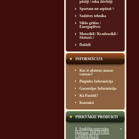
pūtēji / roku žāvētāji
Sportam un atpūtai->
Sadzīves tehnika
Siltās grīdas /
Energoplēves
Motocikli / Kvadracikli /
Skūteri->
Dažādi
INFORMĀCIJA
Kas ir akmens masas
vannas?
Piegādes Informācija
Garantijas Informācija
Kā Pasūtīt?
Kontakti
PIRKTĀKIE PRODUKTI
1
. Apakšēja rezervuāra
šķidrums THETFORD
CAMPA BLUE