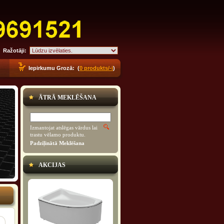
Ražotāji:
Iepirkumu Grozā: (
0 produkts/-i
)
ĀTRĀ MEKLĒŠANA
Izmantojat atslēgas vārdus lai
trastu vēlamo produktu.
Padziļinātā Meklēšana
AKCIJAS