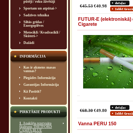
pūtēji / roku žāvētāji
€45.53
€40.98
Sportam un atpūtai->
Sadzīves tehnika
FUTUR-E (elektroniskā) 
Siltās grīdas /
Cigarete
Energoplēves
Motocikli / Kvadracikli /
Skūteri->
Dažādi
INFORMĀCIJA
Kas ir akmens masas
vannas?
Piegādes Informācija
Garantijas Informācija
Kā Pasūtīt?
...
Kontakti
€68.30
€49.80
PIRKTĀKIE PRODUKTI
1
. Apakšēja rezervuāra
Vanna PERU 150
šķidrums THETFORD
CAMPA BLUE