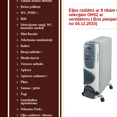
Vannas istabas mēbeles
Dušas paliktņi
Eļļas radiātrs ar 9 ribām 
WC, PODI->
sekcijām OH52 ar
Bidē
ventilātoru ( Būs pieeja
no 04.12.2010)
Iebūvējamie rāmji, WC
montāžas moduļi
Mini Baseini
Atkritumu smalcinātāji
Boileri
Biroja mēbeles->
Metāla durvis
Virtuves mēbeles
Apkure
Apkures radiatori->
Flīzes
Saunas / pirtis
Žogi
Santehnikas
izpārdošana
...
Nākotnes Parks
Eļļas radiātori / siltuma