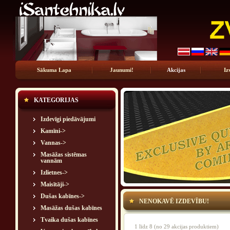
Sākuma Lapa
Jaunumi!
Akcijas
Iz
KATEGORIJAS
Izdevīgi piedāvājumi
Kamīni->
Vannas->
Masāžas sistēmas
vannām
Izlietnes->
Maisītāji->
Dušas kabīnes->
NENOKAVĒ IZDEVĪBU!
Masāžas dušas kabīnes
Tvaika dušas kabīnes
1
līdz
8
(no
29
akcijas produktiem)