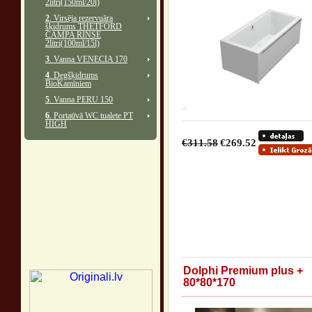
2litri(150ml/20l)
2
. Virsēja rezervuāra
šķidrums THETFORD
CAMPA RINSE
2litri(100ml/15l)
3
. Vanna VENECIA 170
4
. Degšķidrums
BioKamīniem
5
. Vanna PERU 150
...
6
. Portatīvā WC tualete PT
HIGH
€311.58
€269.52
Dolphi Premium plus +
80*80*170