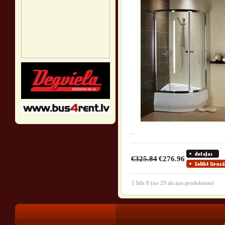
...
€325.84
€276.96
1
līdz
8
(no
29
akcijas produktiem)