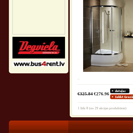
...
€325.84
€276.96
1
līdz
8
(no
29
akcijas produktiem)