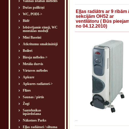
Vannas istabas mēbeles
Dušas paliktņi
Eļļas radiātrs ar 9 ribām 
WC, PODI->
sekcijām OH52 ar
Bidē
ventilātoru ( Būs pieeja
no 04.12.2010)
Iebūvējamie rāmji, WC
montāžas moduļi
Mini Baseini
Atkritumu smalcinātāji
Boileri
Biroja mēbeles->
Metāla durvis
Virtuves mēbeles
Apkure
Apkures radiatori->
Flīzes
Saunas / pirtis
Žogi
Santehnikas
izpārdošana
...
Nākotnes Parks
Eļļas radiātori / siltuma