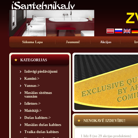
Sākuma Lapa
Jaunumi!
Akcijas
Iz
KATEGORIJAS
Izdevīgi piedāvājumi
Kamīni->
Vannas->
Masāžas sistēmas
vannām
Izlietnes->
Maisītāji->
Dušas kabīnes->
NENOKAVĒ IZDEVĪBU!
Masāžas dušas kabīnes
Tvaika dušas kabīnes
1
līdz
8
(no
29
akcijas produktiem)