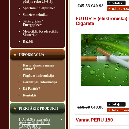
pūtēji / roku žāvētāji
€45.53
€40.98
Sportam un atpūtai->
Sadzīves tehnika
FUTUR-E (elektroniskā) 
Siltās grīdas /
Cigarete
Energoplēves
Motocikli / Kvadracikli /
Skūteri->
Dažādi
INFORMĀCIJA
Kas ir akmens masas
vannas?
Piegādes Informācija
Garantijas Informācija
Kā Pasūtīt?
...
Kontakti
€68.30
€49.80
PIRKTĀKIE PRODUKTI
1
. Apakšēja rezervuāra
Vanna PERU 150
šķidrums THETFORD
CAMPA BLUE