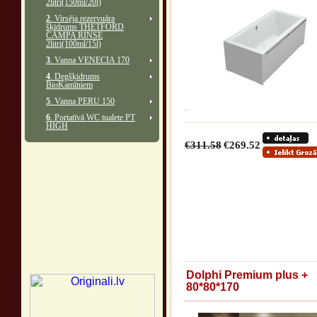
2litri(150ml/20l)
2
. Virsēja rezervuāra
šķidrums THETFORD
CAMPA RINSE
2litri(100ml/15l)
3
. Vanna VENECIA 170
4
. Degšķidrums
BioKamīniem
5
. Vanna PERU 150
...
6
. Portatīvā WC tualete PT
HIGH
€311.58
€269.52
Dolphi Premium plus +
80*80*170