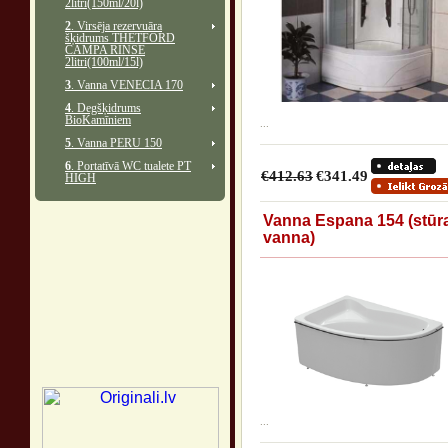
2litri(150ml/20l)
2
. Virsēja rezervuāra
šķidrums THETFORD
CAMPA RINSE
2litri(100ml/15l)
3
. Vanna VENECIA 170
4
. Degšķidrums
BioKamīniem
...
5
. Vanna PERU 150
6
. Portatīvā WC tualete PT
€412.63
€341.49
HIGH
Vanna Espana 154 (stūr
vanna)
...