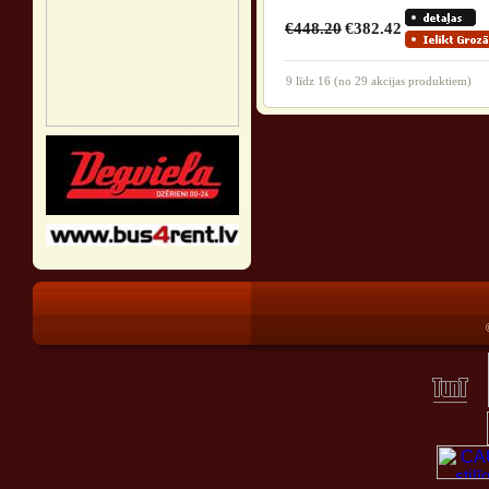
€448.20
€382.42
9
līdz
16
(no
29
akcijas produktiem)
®