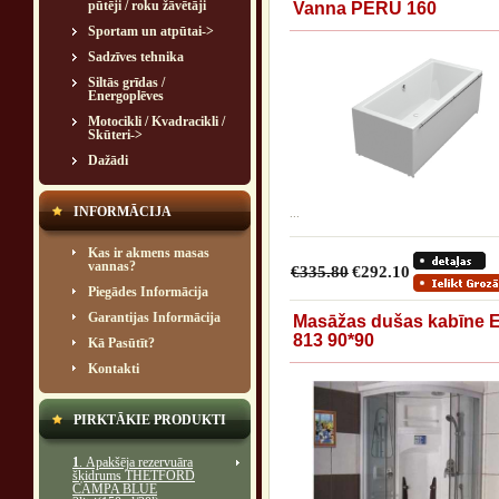
pūtēji / roku žāvētāji
Vanna PERU 160
Sportam un atpūtai->
Sadzīves tehnika
Siltās grīdas /
Energoplēves
Motocikli / Kvadracikli /
Skūteri->
Dažādi
INFORMĀCIJA
...
Kas ir akmens masas
vannas?
€335.80
€292.10
Piegādes Informācija
Garantijas Informācija
Masāžas dušas kabīne 
813 90*90
Kā Pasūtīt?
Kontakti
PIRKTĀKIE PRODUKTI
1
. Apakšēja rezervuāra
šķidrums THETFORD
CAMPA BLUE