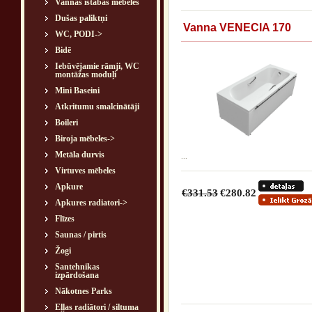
Vannas istabas mēbeles
Dušas paliktņi
Vanna VENECIA 170
WC, PODI->
Bidē
Iebūvējamie rāmji, WC
montāžas moduļi
Mini Baseini
Atkritumu smalcinātāji
Boileri
Biroja mēbeles->
Metāla durvis
...
Virtuves mēbeles
Apkure
€331.53
€280.82
Apkures radiatori->
Flīzes
Saunas / pirtis
Žogi
Santehnikas
izpārdošana
Nākotnes Parks
Eļļas radiātori / siltuma