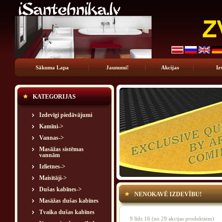
Sākuma Lapa
Jaunumi!
Akcijas
Iz
KATEGORIJAS
Izdevīgi piedāvājumi
Kamīni->
Vannas->
Masāžas sistēmas
vannām
Izlietnes->
Maisītāji->
Dušas kabīnes->
NENOKAVĒ IZDEVĪBU!
Masāžas dušas kabīnes
Tvaika dušas kabīnes
9
līdz
16
(no
29
akcijas produktiem)